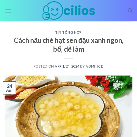
Skip
to
content
TIN TỔNG HỢP
Cách nấu chè hạt sen đậu xanh ngon,
bổ, dễ làm
POSTED ON
APRIL 24, 2024
BY
ADMINCD
24
Apr