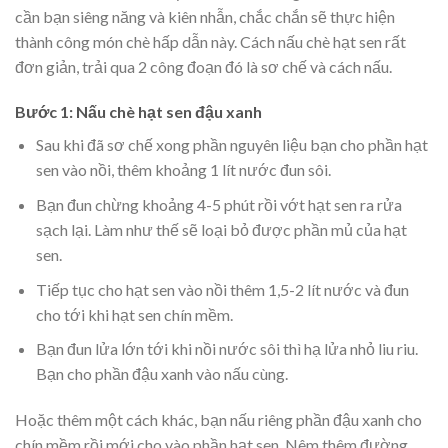
cần bạn siêng năng và kiên nhẫn, chắc chắn sẽ thực hiện
thành công món chè hấp dẫn này. Cách nấu chè hạt sen rất
đơn giản, trải qua 2 công đoạn đó là sơ chế và cách nấu.
Bước 1: Nấu chè hạt sen đậu xanh
Sau khi đã sơ chế xong phần nguyên liệu bạn cho phần hạt
sen vào nồi, thêm khoảng 1 lít nước đun sôi.
Bạn đun chừng khoảng 4-5 phút rồi vớt hạt sen ra rửa
sạch lại. Làm như thế sẽ loại bỏ được phần mủ của hạt
sen.
Tiếp tục cho hạt sen vào nồi thêm 1,5-2 lít nước và đun
cho tới khi hạt sen chín mềm.
Bạn đun lửa lớn tới khi nồi nước sôi thì hạ lửa nhỏ liu riu.
Bạn cho phần đậu xanh vào nấu cùng.
Hoặc thêm một cách khác, bạn nấu riêng phần đậu xanh cho
chín mềm rồi mới cho vào phần hạt sen. Nêm thêm đường