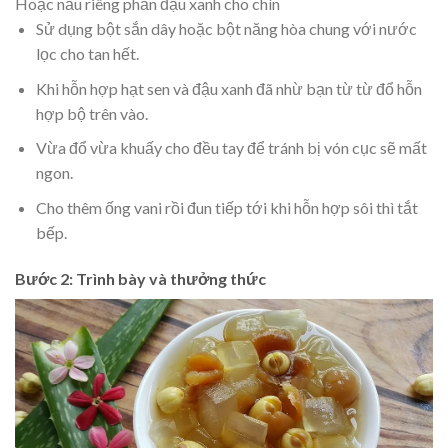
Hoặc nấu riêng phần đậu xanh cho chín
Sử dụng bột sắn dây hoặc bột năng hòa chung với nước
lọc cho tan hết.
Khi hỗn hợp hạt sen và đậu xanh đã nhừ bạn từ từ đổ hỗn
hợp bộ trên vào.
Vừa đổ vừa khuấy cho đều tay để tránh bị vón cục sẽ mất
ngon.
Cho thêm ống vani rồi đun tiếp tới khi hỗn hợp sôi thì tắt
bếp.
Bước 2: Trình bày và thưởng thức