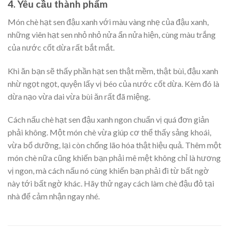
4.
Yêu cầu thành phẩm
Món chè hạt sen đậu xanh với màu vàng nhẹ của đậu xanh,
những viên hạt sen nhỏ nhỏ nửa ẩn nửa hiện, cùng màu trắng
của nước cốt dừa rất bắt mắt.
Khi ăn bạn sẽ thấy phần hạt sen thật mềm, thật bùi, đậu xanh
nhừ ngọt ngọt, quyện lấy vị béo của nước cốt dừa. Kèm đó là
dừa nạo vừa dai vừa bùi ăn rất đã miệng.
Cách nấu chè hạt sen đậu xanh ngon chuẩn vị quá đơn giản
phải không. Một món chè vừa giúp cơ thể thấy sảng khoái,
vừa bổ dưỡng, lại còn chống lão hóa thật hiệu quả. Thêm một
món chè nữa cũng khiến bạn phải mê mệt không chỉ là hương
vị ngon, mà cách nấu nó cùng khiến bạn phải đi từ bất ngờ
này tới bất ngờ khác. Hãy thử ngay cách làm chè đậu đỏ tại
nhà để cảm nhận ngay nhé.