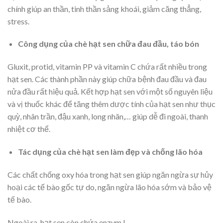
chính giúp an thần, tinh thần sảng khoái, giảm căng thẳng,
stress.
Công dụng của chè hạt sen chữa đau đầu, táo bón
Gluxit, protid, vitamin PP và vitamin C chứa rất nhiều trong
hạt sen. Các thành phần này giúp chữa bệnh đau đầu và đau
nửa đầu rất hiệu quả. Kết hợp hạt sen với một số nguyên liệu
và vị thuốc khác để tăng thêm dược tính của hạt sen như thục
quỳ, nhân trần, đậu xanh, long nhãn,… giúp dễ đi ngoài, thanh
nhiệt cơ thể.
Tác dụng của chè hạt sen làm đẹp và chống lão hóa
Các chất chống oxy hóa trong hạt sen giúp ngăn ngừa sự hủy
hoại các tế bào gốc tự do, ngăn ngừa lão hóa sớm và bảo vệ
tế bào.
Ngoài ra, hạt sen còn chứa enzym L-