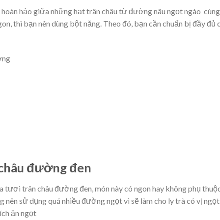
p hoàn hảo giữa những hạt trân châu từ đường nâu ngọt ngào cùng
on, thì bạn nên dùng bột năng. Theo đó, bạn cần chuẩn bị đầy đủ 
ờng
n châu đường đen
a tươi trân châu đường đen, món này có ngon hay không phụ thuộ
g nên sử dụng quá nhiều đường ngọt vì sẽ làm cho ly trà có vị ngọt
ích ăn ngọt