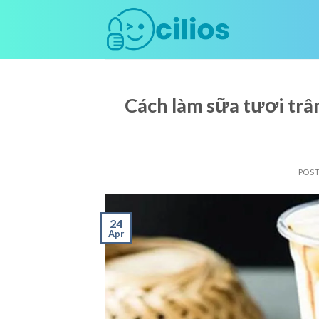
Skip
to
content
Cách làm sữa tươi trâ
POS
24
Apr