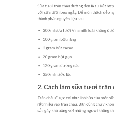
Sữa tươi trân châu đường đen là sự kết hợ
với sữa tươi béo ngậy. Để món thạch dẻo ng
thành phần nguyên liệu sau:
300 ml sữa tươi Vinamilk loại không đư
100 gram bột năng
3 gram bột cacao
20 gram bột gạo
120 gram đường nâu
350 ml nước lọc
2. Cách làm sữa tươi trâ
Trân châu được coi như linh hồn của món sữ
rất nhiều vào trân châu. Bạn cũng chú ý khôn
sắc gây khó uống với những người không th