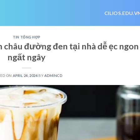
CILIOS.EDU.V
TIN TỔNG HỢP
n châu đường đen tại nhà dễ ẹc ngon
ngất ngây
TED ON
APRIL 24, 2024
BY
ADMINCD