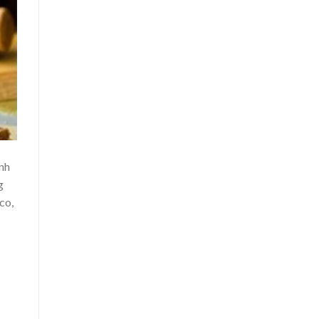
anh
g
co,