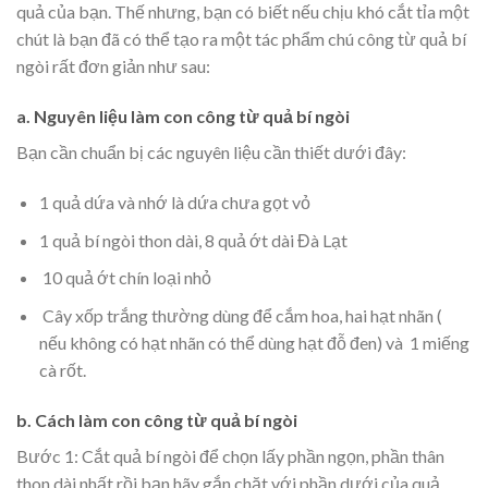
quả của bạn. Thế nhưng, bạn có biết nếu chịu khó cắt tỉa một
chút là bạn đã có thể tạo ra một tác phẩm chú công từ quả bí
ngòi rất đơn giản như sau:
a. Nguyên liệu
làm con công từ quả bí ngòi
Bạn cần chuẩn bị các nguyên liệu cần thiết dưới đây:
1 quả dứa và nhớ là dứa chưa gọt vỏ
1 quả bí ngòi thon dài, 8 quả ớt dài Đà Lạt
10 quả ớt chín loại nhỏ
Cây xốp trắng thường dùng để cắm hoa, hai hạt nhãn (
nếu không có hạt nhãn có thể dùng hạt đỗ đen) và 1 miếng
cà rốt.
b. Cách làm
con công từ quả bí ngòi
Bước 1: Cắt quả bí ngòi để chọn lấy phần ngọn, phần thân
thon dài nhất rồi bạn hãy gắn chặt với phần dưới của quả