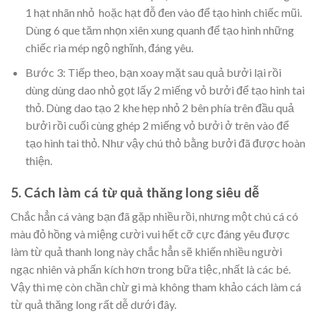
1 hạt nhãn nhỏ hoặc hạt đỗ đen vào để tạo hình chiếc mũi.
Dùng 6 que tăm nhọn xiên xung quanh để tạo hình những
chiếc ria mép ngộ nghĩnh, đáng yêu.
Bước 3: Tiếp theo, bạn xoay mặt sau quả bưởi lại rồi
dùng dùng dao nhỏ gọt lấy 2 miếng vỏ bưởi để tạo hình tai
thỏ. Dùng dao tạo 2 khe hẹp nhỏ 2 bên phía trên đầu quả
bưởi rồi cuối cùng ghép 2 miếng vỏ bưởi ở trên vào để
tạo hình tai thỏ. Như vậy chú thỏ bằng bưởi đã được hoàn
thiện.
5. Cách làm cá từ quả thăng long siêu dễ
Chắc hẳn cá vàng bạn đã gặp nhiều rồi, nhưng một chú cá có
màu đỏ hồng và miệng cười vui hết cỡ cực đáng yêu được
làm từ quả thanh long này chắc hẳn sẽ khiến nhiều người
ngạc nhiên và phấn kích hơn trong bữa tiệc, nhất là các bé.
Vậy thì mẹ còn chần chừ gì mà không tham khảo cách làm cá
từ quả thăng long rất dễ dưới đây.