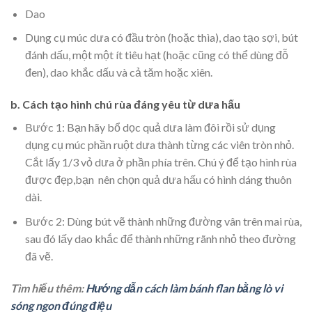
Dao
Dụng cụ múc dưa có đầu tròn (hoặc thìa), dao tạo sợi, bút
đánh dấu, một một ít tiêu hạt (hoặc cũng có thể dùng đỗ
đen), dao khắc dấu và cả tăm hoặc xiên.
b. Cách tạo hình chú rùa đáng yêu từ dưa hấu
Bước 1: Bạn hãy bổ dọc quả dưa làm đôi rồi sử dụng
dụng cụ múc phần ruột dưa thành từng các viên tròn nhỏ.
Cắt lấy 1/3 vỏ dưa ở phần phía trên. Chú ý để tạo hình rùa
được đẹp,bạn nên chọn quả dưa hấu có hình dáng thuôn
dài.
Bước 2: Dùng bút vẽ thành những đường vân trên mai rùa,
sau đó lấy dao khắc để thành những rãnh nhỏ theo đường
đã vẽ.
Tìm hiểu thêm:
Hướng dẫn cách làm bánh flan bằng lò vi
sóng ngon đúng điệu