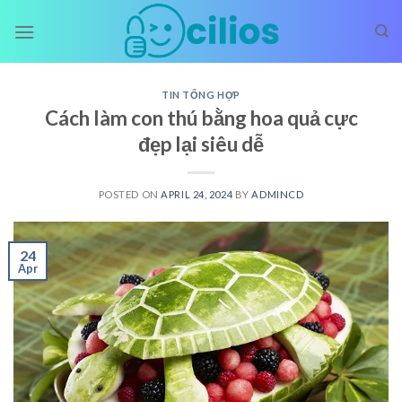
Skip
to
content
TIN TỔNG HỢP
Cách làm con thú bằng hoa quả cực
đẹp lại siêu dễ
POSTED ON
APRIL 24, 2024
BY
ADMINCD
24
Apr