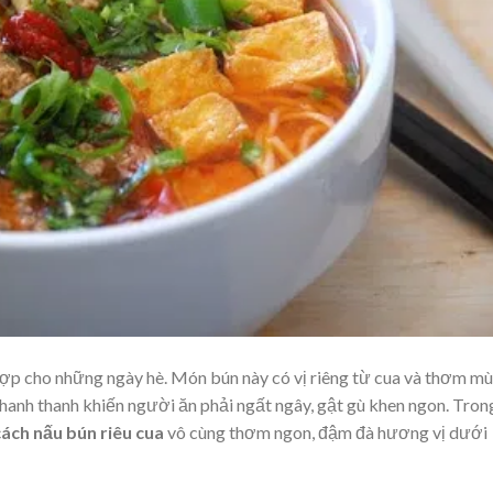
hợp cho những ngày hè. Món bún này có vị riêng từ cua và thơm mù
anh thanh khiến người ăn phải ngất ngây, gật gù khen ngon. Tron
cách nấu bún riêu cua
vô cùng thơm ngon, đậm đà hương vị dưới