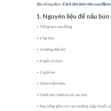
Bạn đang đọc:
Cách làm bún riêu cua đậm 
1. Nguyên liệu để nấu bún 
+ 500 gram cua đồng
+ 1 kg bún
+ 3 miếng đậu hũ
+ 4 quả cà chua
+ 2 quả me
+ 50ml mắm tôm
+ Hành tím, hành lá và rau mùi
+ Rau sống gồm có: rau muống, bắp chuối, xà