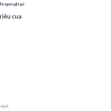
đà ngon gật gù
riêu cua
 lách