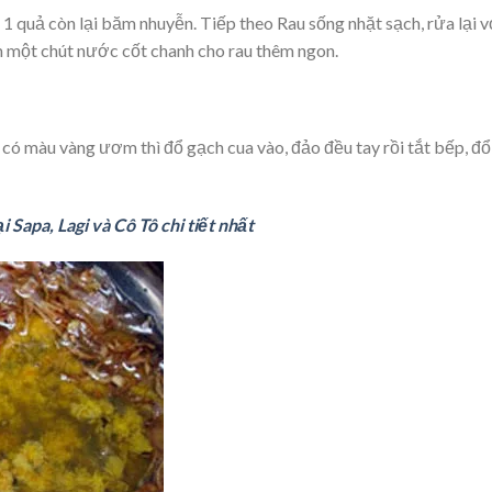
 1 quả còn lại băm nhuyễn. Tiếp theo Rau sống nhặt sạch, rửa lại v
 một chút nước cốt chanh cho rau thêm ngon.
i có màu vàng ươm thì đổ gạch cua vào, đảo đều tay rồi tắt bếp, đổ
i Sapa, Lagi và Cô Tô chi tiết nhất