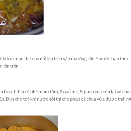
ìa lớn mục thịt cua nổi lên trên vào đĩa lòng sâu. Sau đó, bạn thực
 lên trên.
m tiếp 1 thìa cà phê mắm tôm, 2 quả me, ½ gạch cua còn lại và chút
 Đun cho tới khi nước sôi thì cho phần cà chua vừa được thái m