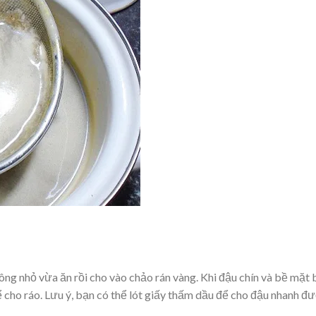
ng nhỏ vừa ăn rồi cho vào chảo rán vàng. Khi đậu chín và bề mặt 
ể cho ráo. Lưu ý, bạn có thể lót giấy thấm dầu để cho đậu nhanh đ