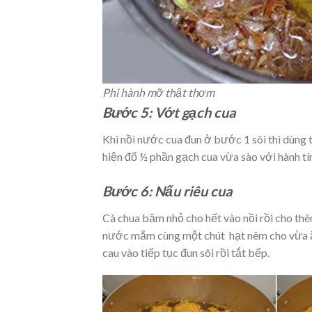
Phi hành mỡ thật thơm
Bước 5: Vớt gạch cua
Khi nồi nước cua đun ở bước 1 sôi thì dùng th
hiện đổ ½ phần gạch cua vừa sào với hành tím
Bước 6: Nấu riêu cua
Cà chua băm nhỏ cho hết vào nồi rồi cho thê
nước mắm cùng một chút hạt nêm cho vừa ăn.
cau vào tiếp tục đun sôi rồi tắt bếp.