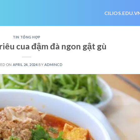
CILIOS.EDU.V
TIN TỔNG HỢP
riêu cua đậm đà ngon gật gù
TED ON
APRIL 24, 2024
BY
ADMINCD