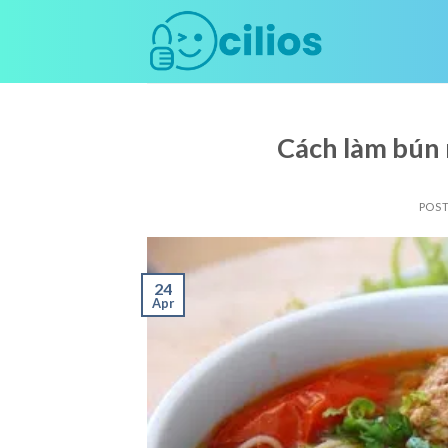
Skip
to
content
Cách làm bún 
POS
24
Apr