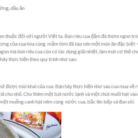
ường, dầu ăn
en thuộc đối với người Việt ta. Bún riêu cua đậm đà thơm ngon trò
trưng của cua hòa cùng mắm tôm đã tạo nên một món ăn đặc biệt 
n mà bún riêu cua còn có tác dụng giải nhiệt, làm mát cơ thể ch
ãy thực hiện theo quy trình như sau:
khử được mùi khai của cua. Bạn hãy thực hiện như sau cua mua về 
 giã cho nhỏ. Cho thêm một bát nước lạnh và một chút muối hạt vào
 một muỗng canh hạt nêm cùng nước cua, bắc lên bếp và đun sôi.