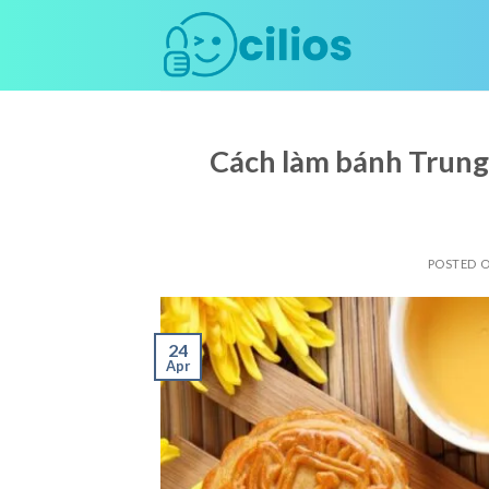
Skip
to
content
Cách làm bánh Trung
POSTED 
24
Apr