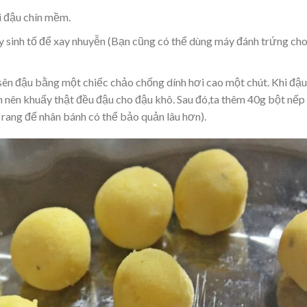
i đậu chín mềm.
ay sinh tố để xay nhuyễn (Bạn cũng có thể dùng máy đánh trứng ch
 sên đậu bằng một chiếc chảo chống dính hơi cao một chút. Khi đậu
n nên khuấy thật đều đậu cho đậu khô. Sau đó,ta thêm 40g bột nếp
p rang để nhân bánh có thể bảo quản lâu hơn).