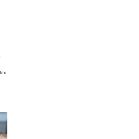
g
khi