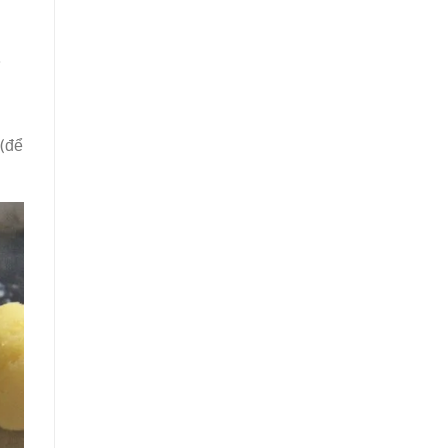
o
 (để