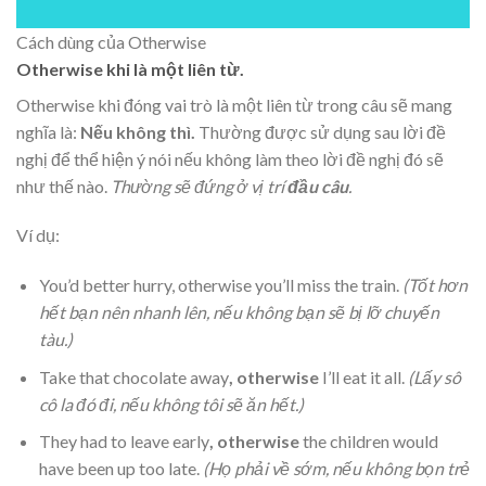
Cách dùng của Otherwise
Otherwise khi là một liên từ.
Otherwise khi đóng vai trò là một liên từ trong câu sẽ mang
nghĩa là:
Nếu không thì.
Thường được sử dụng sau lời đề
nghị để thể hiện ý nói nếu không làm theo lời đề nghị đó sẽ
như thế nào.
Thường sẽ đứng ở vị trí
đầu câu
.
Ví dụ:
You’d better hurry, otherwise you’ll miss the train.
(Tốt hơn
hết bạn nên nhanh lên, nếu không bạn sẽ bị lỡ chuyến
tàu.)
Take that chocolate away
, otherwise
I’ll eat it all.
(Lấy sô
cô la đó đi, nếu không tôi sẽ ăn hết.)
They had to leave early
, otherwise
the children would
have been up too late.
(Họ phải về sớm, nếu không bọn trẻ