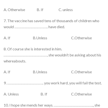
A. Otherwise B. If C. unless
7. The vaccine has saved tens of thousands of children who
would …………………………….. have died.
A. If B.Unless C.Otherwise
8. Of course she is interested in him.
………………………………………, she wouldn’t be asking about his
whereabouts.
A. If B.Unless C.Otherwise
9. ……………………………….. you work hard, you will fail the test.
A. Unless B. If C.Otherwise
10. I hope she mends her ways. ………………………………….., she