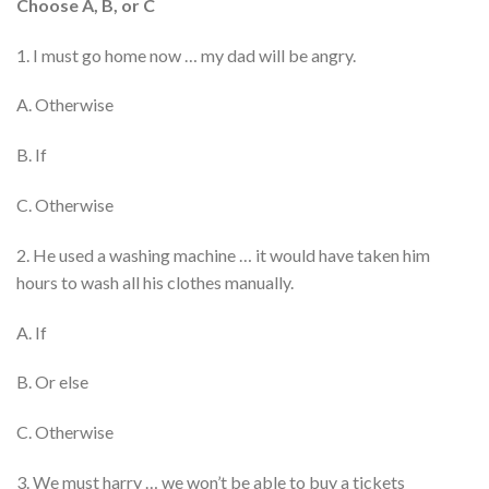
Choose A, B, or C
1. I must go home now … my dad will be angry.
A. Otherwise
B. If
C. Otherwise
2. He used a washing machine … it would have taken him
hours to wash all his clothes manually.
A. If
B. Or else
C. Otherwise
3. We must harry … we won’t be able to buy a tickets