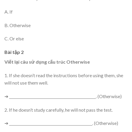
A. If
B. Otherwise
C. Or else
Bài tập 2
Viết lại câu sử dụng cấu trúc Otherwise
1. If she doesn’t read the instructions before using them, she
will not use them well.
➔ _________________________________________________. (Otherwise)
2. If he doesn’t study carefully, he will not pass the test.
➔ _______________________________________________. (Otherwise)