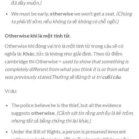
đã dậy muộn.)
We must be early,
otherwise
we won’t get a seat.
(Chúng
ta phải đi sớm, nếu không ta sẽ không có chỗ ngồi.)
Otherwise khi là một tính từ.
Otherwise khi đóng vai trò là một tính từ trong câu sẽ có
nghĩa là:
Khác
, tức là không như giải định. Theo từ điểm
cambridge thì Otherwise =
used to show that something is
completely different from what you think it is or from what
was previously stated.Thường sẽ đứng ở vị trí
cuối câu
.
Ví dụ:
The police believe he is the thief, but all the evidence
suggests
otherwise
.
(Cảnh sát tin rằng anh ấy là kẻ trộm,
nhưng tất cả bằng chứng thì lại khác.)
Under the Bill of Rights, a person is presumed innocent