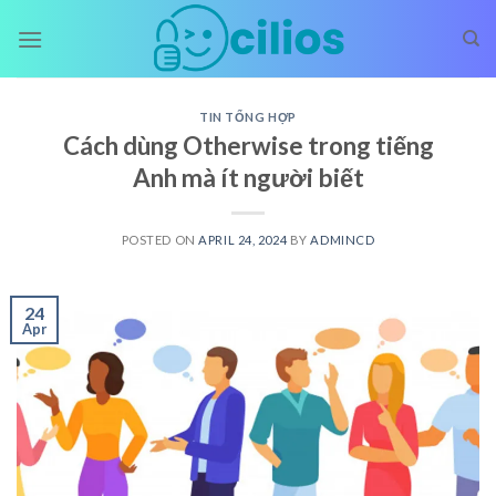
Skip
to
content
TIN TỔNG HỢP
Cách dùng Otherwise trong tiếng
Anh mà ít người biết
POSTED ON
APRIL 24, 2024
BY
ADMINCD
24
Apr