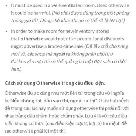
It must be used in a well-ventilated room. Used otherwise
it could be harmful.
(Nó phải được dùng trong một phòng
thông gió tốt. Dùng chỗ khác thì nó có thể sẽ bị hư hại.)
In order to make room for new inventory, stores
that
otherwise
would not offer promotional discounts
might advertise a limited-time sale. (
Để lấy chỗ cho hàng
mới về, các shop mà
ngoài ra
không phân phối ưu
đãi khuyến mại thì có thể quảng bá một đợt sale có thời
hạn.
)
Cách sử dụng Otherwise trong câu điều kiện.
Otherwise được dùng như một liên từ trong câu với nghĩa
là:
Nếu không thì, dẫu sao thì, ngoài ra thì”.
Giữa hai mệnh
đề trong câu lúc này muốn sử dụng otherwise thì phải nối với
nhau bằng dấu chấm, hoặc chấm phẩy. Lưu ý là với câu điều
kiện không có thực (câu điều kiện loại 2, loại 3) thì mệnh đề
sau otherwise phải lùi một thì.