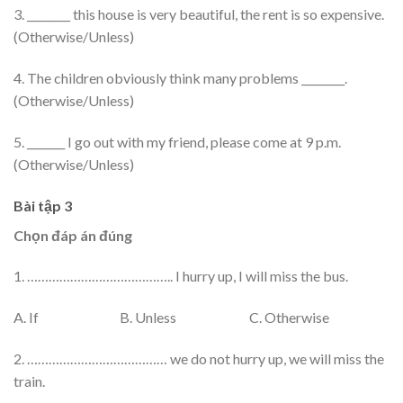
3. ________ this house is very beautiful, the rent is so expensive.
(Otherwise/Unless)
4. The children obviously think many problems ________.
(Otherwise/Unless)
5. _______ I go out with my friend, please come at 9 p.m.
(Otherwise/Unless)
Bài tập 3
Chọn đáp án đúng
1. ………………………………….. I hurry up, I will miss the bus.
A. If B. Unless C. Otherwise
2. ………………………………… we do not hurry up, we will miss the
train.