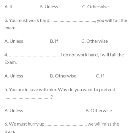
A. If B. Unless C. Otherwise
3. You must work hard; ………………………………., you will fail the
exam.
A. Unless B. If C. Otherwise
4. ……………………………………. I do not work hard, I will fail the
Exam.
A. Unless B. Otherwise C. If
5. You are in love with him. Why do you want to pretend
…………………………………?
A. Unless B. Otherwise
6. We must hurry up; ……………………………. we will miss the
train.