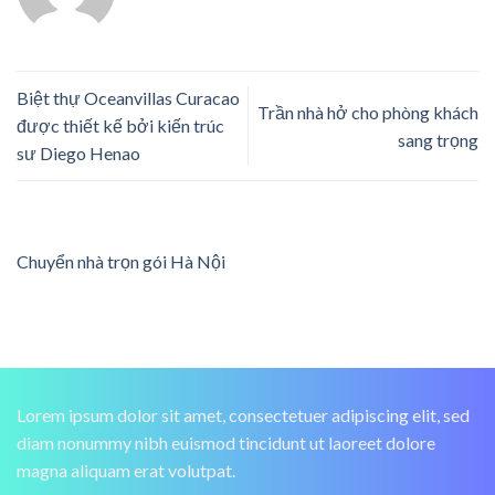
Biệt thự Oceanvillas Curacao
Trần nhà hở cho phòng khách
được thiết kế bởi kiến trúc
sang trọng
sư Diego Henao
Chuyển nhà trọn gói Hà Nội
Lorem ipsum dolor sit amet, consectetuer adipiscing elit, sed
diam nonummy nibh euismod tincidunt ut laoreet dolore
magna aliquam erat volutpat.