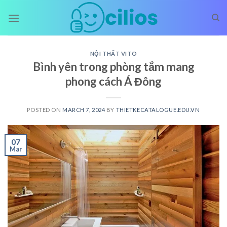
Skip
to
content
NỘI THẤT VITO
Bình yên trong phòng tắm mang
phong cách Á Đông
POSTED ON
MARCH 7, 2024
BY
THIETKECATALOGUE.EDU.VN
07
Mar