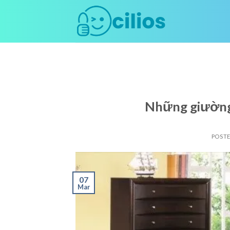
Skip
to
content
Những giường
POST
07
Mar