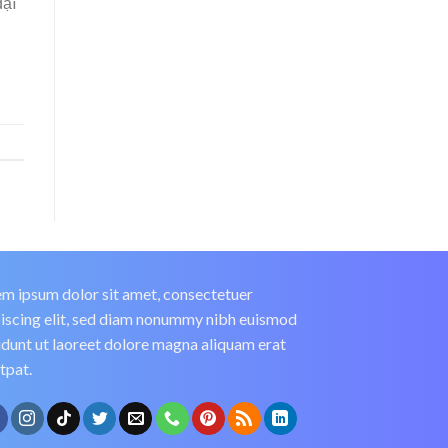
đại
m ipsum dolor sit amet, consectetuer
iscing elit, sed diam nonummy nibh euismod
idunt ut laoreet dolore magna aliquam erat
tpat.