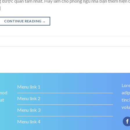
ng được quan tâm nhất. Hãy làm cho phòng ngủ nhà bạn thêm hiện 
]
CONTINUE READING
→
Lore
Menu link 1
smod
adip
Menu link 2
rat
tinc
volu
Menu link 3
Menu link 4