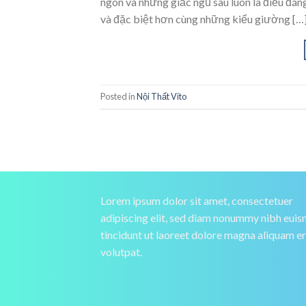
ngon và những giấc ngủ sâu luôn là điều đá
và đặc biệt hơn cùng những kiểu giường […
Posted in
Nội Thất Vito
Lorem ipsum dolor sit amet, consectetuer
adipiscing elit, sed diam nonummy nibh eui
tincidunt ut laoreet dolore magna aliquam e
volutpat.