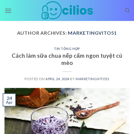
Skip
to
content
AUTHOR ARCHIVES:
MARKETINGVITO51
TIN TỔNG HỢP
Cách làm sữa chua nếp cẩm ngon tuyệt cú
mèo
POSTED ON
APRIL 24, 2024
BY
MARKETINGVITO51
24
Apr