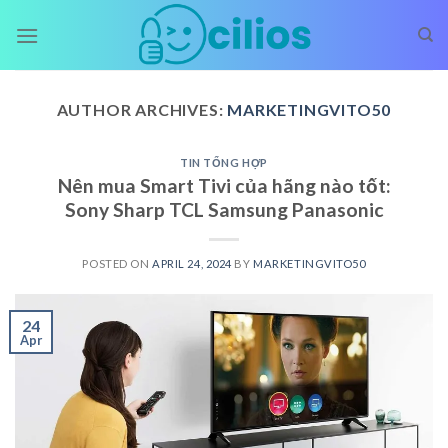
Skip
to
content
AUTHOR ARCHIVES:
MARKETINGVITO50
TIN TỔNG HỢP
Nên mua Smart Tivi của hãng nào tốt:
Sony Sharp TCL Samsung Panasonic
POSTED ON
APRIL 24, 2024
BY
MARKETINGVITO50
24
Apr