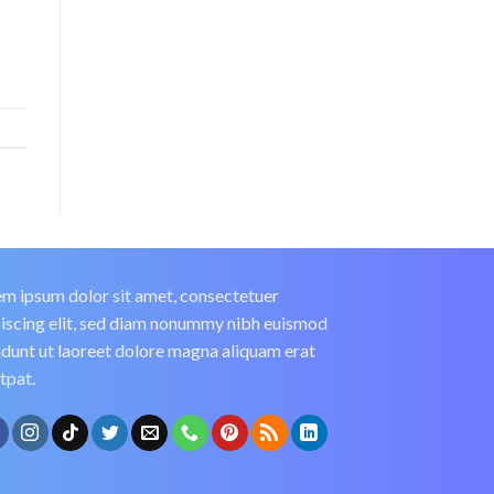
m ipsum dolor sit amet, consectetuer
iscing elit, sed diam nonummy nibh euismod
idunt ut laoreet dolore magna aliquam erat
tpat.