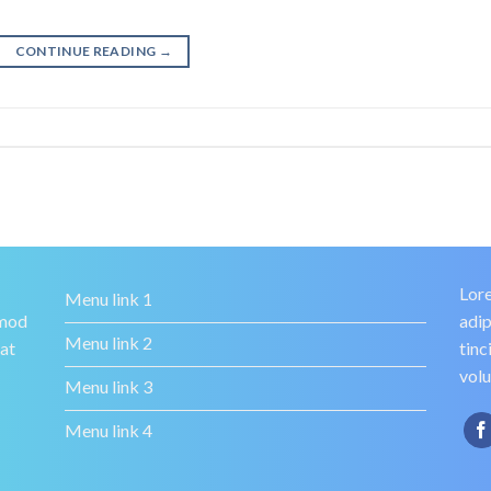
CONTINUE READING
→
Lore
Menu link 1
smod
adip
Menu link 2
rat
tinc
volu
Menu link 3
Menu link 4