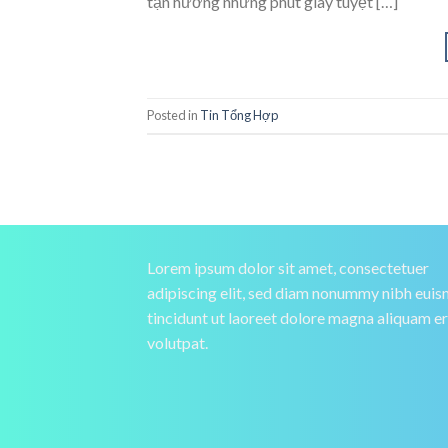
tận hưởng những phút giây tuyệt […]
Posted in
Tin Tổng Hợp
Lorem ipsum dolor sit amet, consectetuer
adipiscing elit, sed diam nonummy nibh eui
tincidunt ut laoreet dolore magna aliquam e
volutpat.