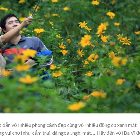
ấp dẫn với nhiều phong cảnh đẹp cùng với nhiều đồng cỏ xanh mát
g vui chơi như cắm trại, dã ngoại, nghỉ mát, …Hãy đến với Ba Vì đ