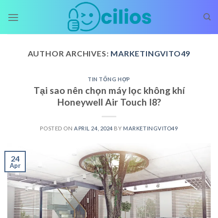
Skip
to
content
AUTHOR ARCHIVES:
MARKETINGVITO49
TIN TỔNG HỢP
Tại sao nên chọn máy lọc không khí
Honeywell Air Touch I8?
POSTED ON
APRIL 24, 2024
BY
MARKETINGVITO49
24
Apr