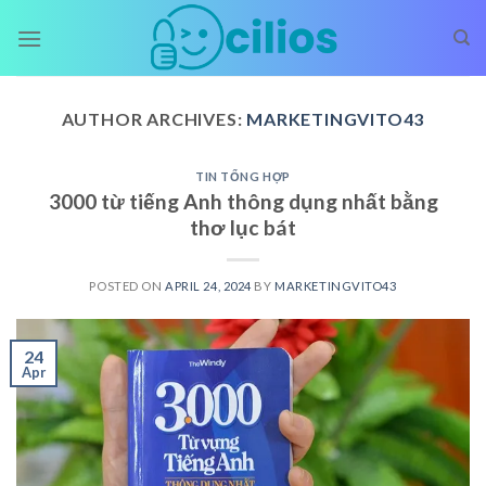
Skip
to
content
AUTHOR ARCHIVES:
MARKETINGVITO43
TIN TỔNG HỢP
3000 từ tiếng Anh thông dụng nhất bằng
thơ lục bát
POSTED ON
APRIL 24, 2024
BY
MARKETINGVITO43
24
Apr