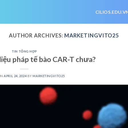
CILIOS.EDU.V
AUTHOR ARCHIVES:
MARKETINGVITO25
TIN TỔNG HỢP
 liệu pháp tế bào CAR-T chưa?
ON
APRIL 24, 2024
BY
MARKETINGVITO25