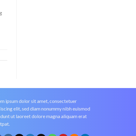
ng
m ipsum dolor sit amet, consectetuer
iscing elit, sed diam nonummy nibh euismod
idunt ut laoreet dolore magna aliquam erat
tpat.