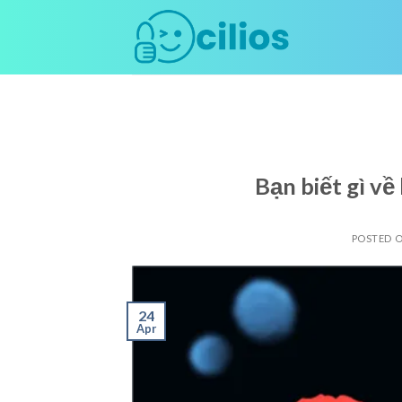
Skip
to
content
Bạn biết gì về
POSTED 
24
Apr