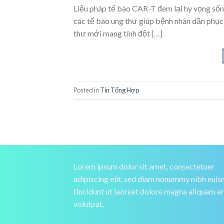
Liệu pháp tế bào CAR-T đem lại hy vọng sốn
các tế bào ung thư giúp bệnh nhân dần phục h
thư mới mang tính đột […]
Posted in
Tin Tổng Hợp
Lorem ipsum dolor sit amet, consectetuer
adipiscing elit, sed diam nonummy nibh eui
tincidunt ut laoreet dolore magna aliquam e
volutpat.