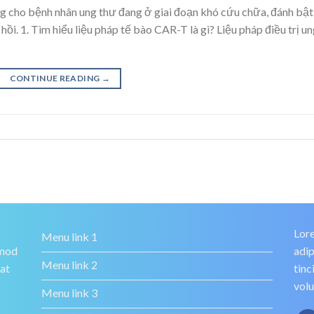
g cho bệnh nhân ung thư đang ở giai đoạn khó cứu chữa, đánh bật
ồi. 1. Tìm hiểu liệu pháp tế bào CAR-T là gì? Liệu pháp điều trị u
CONTINUE READING
→
Lore
Menu link 1
smod
adip
Menu link 2
rat
tinc
volu
Menu link 3