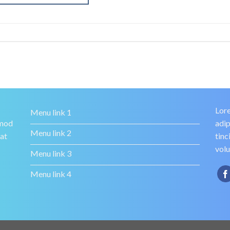
Lore
Menu link 1
smod
adip
Menu link 2
rat
tinc
volu
Menu link 3
Menu link 4