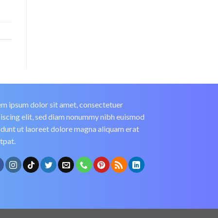
m ipsum dolor sit amet, consectetuer
iscing elit, sed diam nonummy nibh euismod
idunt ut laoreet dolore magna aliquam erat
tpat.