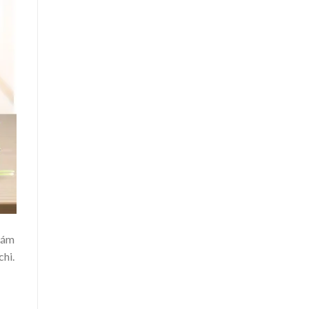
hám
chi.