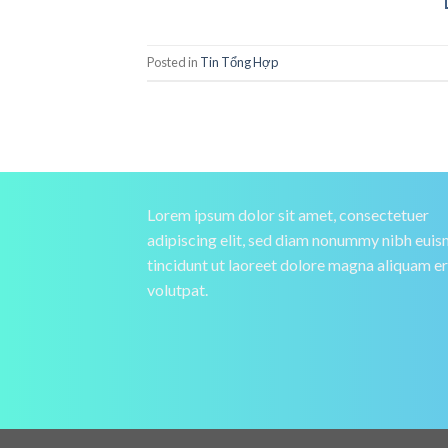
Posted in
Tin Tổng Hợp
Lorem ipsum dolor sit amet, consectetuer
adipiscing elit, sed diam nonummy nibh eui
tincidunt ut laoreet dolore magna aliquam e
volutpat.