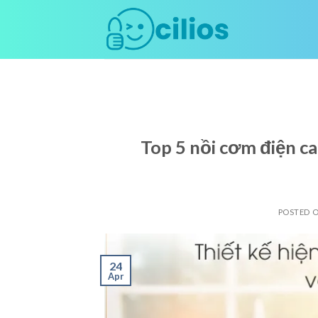
Skip
to
content
Top 5 nồi cơm điện c
POSTED 
24
Apr