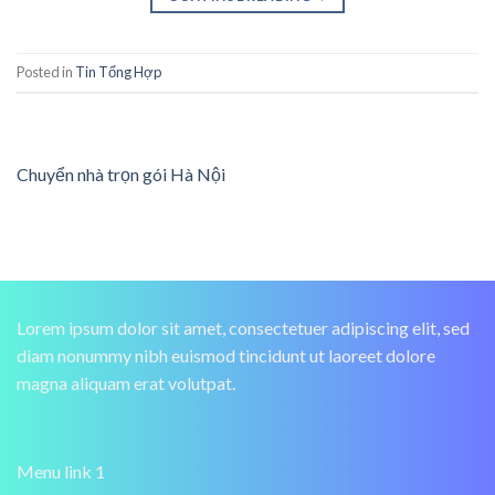
Posted in
Tin Tổng Hợp
Chuyển nhà trọn gói Hà Nội
Lorem ipsum dolor sit amet, consectetuer adipiscing elit, sed
diam nonummy nibh euismod tincidunt ut laoreet dolore
magna aliquam erat volutpat.
Menu link 1