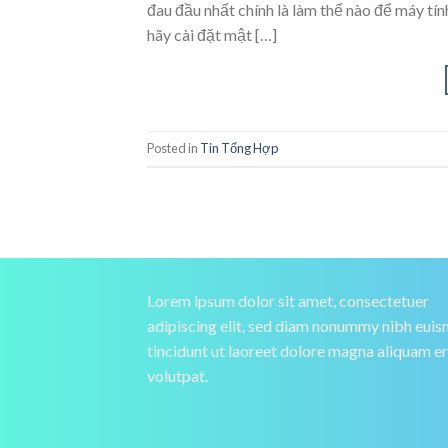
đau đầu nhất chính là làm thế nào để máy tín
hãy cài đặt mật […]
Posted in
Tin Tổng Hợp
Lorem ipsum dolor sit amet, consectetuer
adipiscing elit, sed diam nonummy nibh eui
tincidunt ut laoreet dolore magna aliquam e
volutpat.