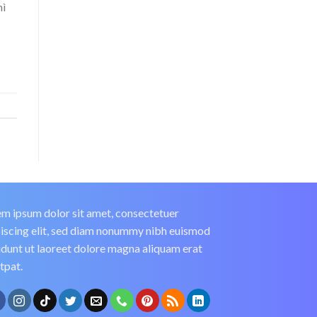
hì
m ipsum dolor sit amet, consectetuer
iscing elit, sed diam nonummy nibh euismod
idunt ut laoreet dolore magna aliquam erat
tpat.