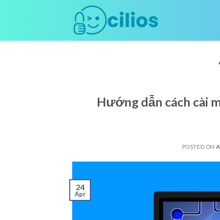
Skip
to
content
Hướng dẫn cách cài m
POSTED ON
A
24
Apr