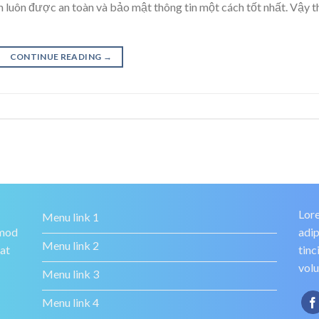
h luôn được an toàn và bảo mật thông tin một cách tốt nhất. Vậy t
CONTINUE READING
→
Lore
Menu link 1
smod
adip
Menu link 2
rat
tinc
volu
Menu link 3
Menu link 4