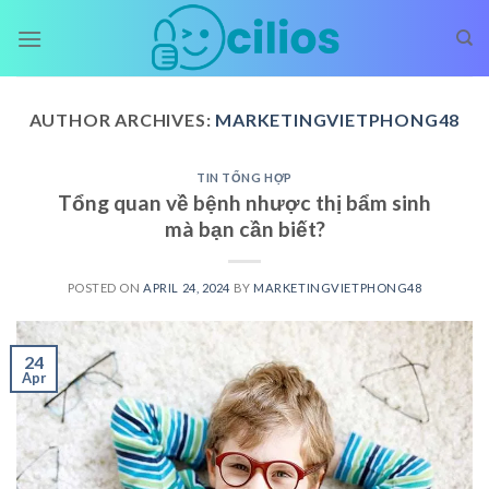
Skip
to
content
AUTHOR ARCHIVES:
MARKETINGVIETPHONG48
TIN TỔNG HỢP
Tổng quan về bệnh nhược thị bẩm sinh
mà bạn cần biết?
POSTED ON
APRIL 24, 2024
BY
MARKETINGVIETPHONG48
24
Apr