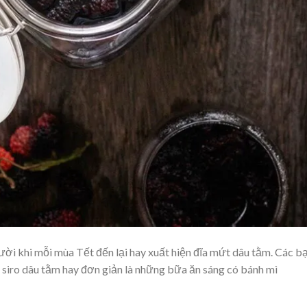
ười khi mỗi mùa Tết đến lại hay xuất hiện đĩa mứt dâu tằm. Các b
 siro dâu tằm hay đơn giản là những bữa ăn sáng có bánh mì