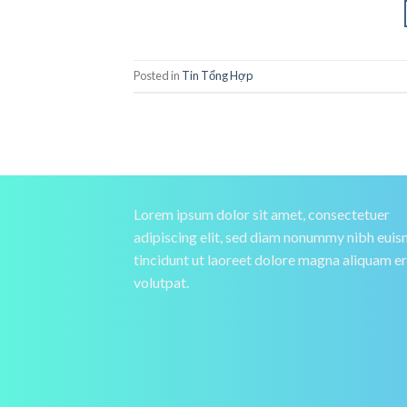
Posted in
Tin Tổng Hợp
Lorem ipsum dolor sit amet, consectetuer
adipiscing elit, sed diam nonummy nibh eui
tincidunt ut laoreet dolore magna aliquam e
volutpat.