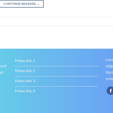
CONTINUE READING
→
Lore
Menu link 1
smod
adip
Menu link 2
rat
tinc
volu
Menu link 3
Menu link 4