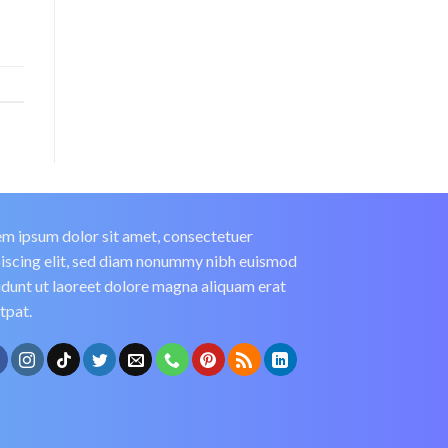
m ipsum dolor sit amet, consectetuer
iscing elit, sed diam nonummy nibh euismod
idunt ut laoreet dolore magna aliquam erat
tpat.