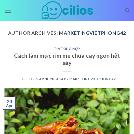
Skip
to
content
AUTHOR ARCHIVES:
MARKETINGVIETPHONG42
TIN TỔNG HỢP
Cách làm mực rim me chua cay ngon hết
sảy
POSTED ON
APRIL 24, 2024
BY
MARKETINGVIETPHONG42
24
Apr