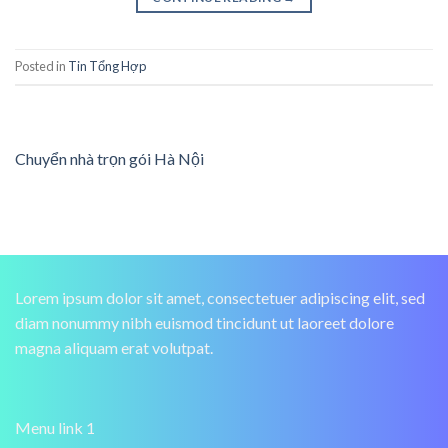
Posted in
Tin Tổng Hợp
Chuyển nhà trọn gói Hà Nội
Lorem ipsum dolor sit amet, consectetuer adipiscing elit, sed
diam nonummy nibh euismod tincidunt ut laoreet dolore
magna aliquam erat volutpat.
Menu link 1