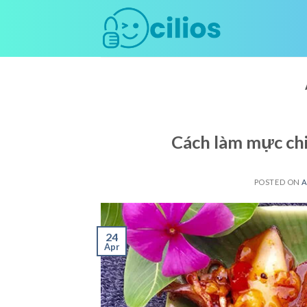
Skip
to
content
Cách làm mực ch
POSTED ON
A
24
Apr