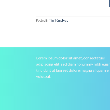
Posted in
Tin Tổng Hợp
Lorem ipsum dolor sit amet, consectetuer
adipiscing elit, sed diam nonummy nibh eui
tincidunt ut laoreet dolore magna aliquam e
volutpat.