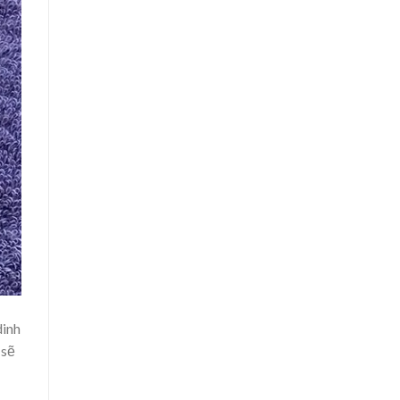
dinh
 sẽ