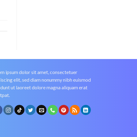
m ipsum dolor sit amet, consectetuer
iscing elit, sed diam nonummy nibh euismod
idunt ut laoreet dolore magna aliquam erat
tpat.