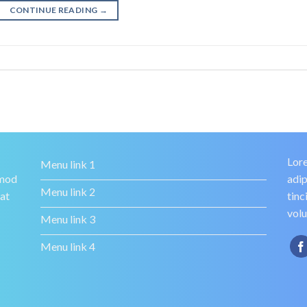
CONTINUE READING
→
Lore
Menu link 1
smod
adip
Menu link 2
rat
tinc
volu
Menu link 3
Menu link 4