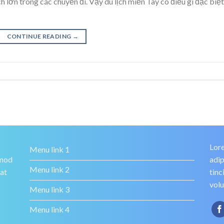
h lớn trong các chuyến đi. Vậy du lịch miền Tây có điều gì đặc biệ
CONTINUE READING
→
Lore
Menu link 1
smod
adip
Menu link 2
rat
tinc
volu
Menu link 3
Menu link 4