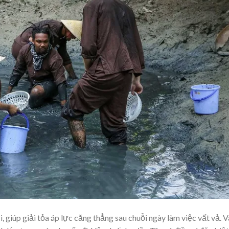
, giúp giải tỏa áp lực căng thẳng sau chuỗi ngày làm việc vất vả. V