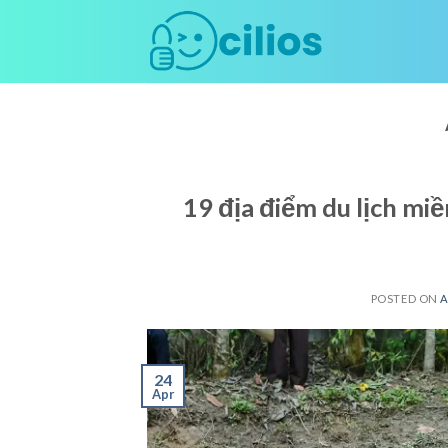
Skip
to
content
19 địa điểm du lịch miề
POSTED ON
A
24
Apr