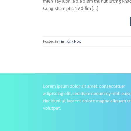
miền Tây luôn là địa điểm thu hút lượng khác
Cùng khám phá 19 điểm […]
Posted in
Tin Tổng Hợp
Lorem ipsum dolor sit amet, consectetuer
adipiscing elit, sed diam nonummy nibh eui
tincidunt ut laoreet dolore magna aliquam e
volutpat.