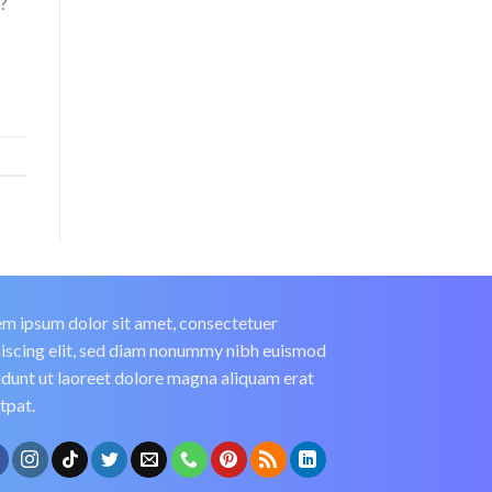
t?
m ipsum dolor sit amet, consectetuer
iscing elit, sed diam nonummy nibh euismod
idunt ut laoreet dolore magna aliquam erat
tpat.