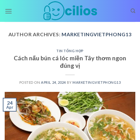
Skip
to
content
AUTHOR ARCHIVES:
MARKETINGVIETPHONG13
TIN TỔNG HỢP
Cách nấu bún cá lóc miền Tây thơm ngon
đúng vị
POSTED ON
APRIL 24, 2024
BY
MARKETINGVIETPHONG13
24
Apr