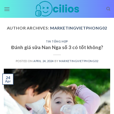
Skip
to
content
AUTHOR ARCHIVES:
MARKETINGVIETPHONG02
TIN TỔNG HỢP
Đánh giá sữa Nan Nga số 3 có tốt không?
POSTED ON
APRIL 24, 2024
BY
MARKETINGVIETPHONG02
24
Apr