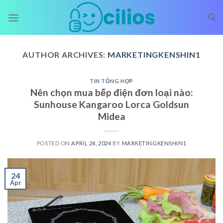
Skip
to
content
AUTHOR ARCHIVES:
MARKETINGKENSHIN1
TIN TỔNG HỢP
Nên chọn mua bếp điện đơn loại nào:
Sunhouse Kangaroo Lorca Goldsun
Midea
POSTED ON
APRIL 24, 2024
BY
MARKETINGKENSHIN1
24
Apr