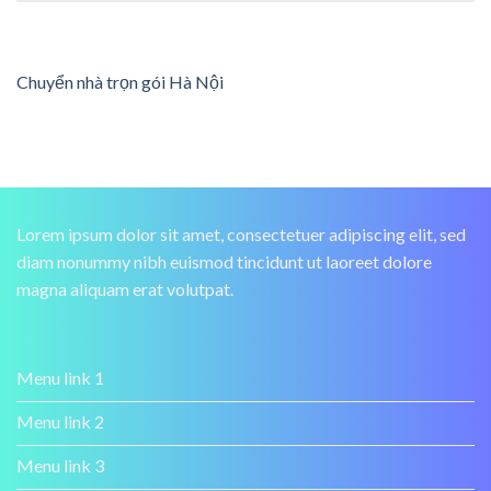
Chuyển nhà trọn gói Hà Nội
Lorem ipsum dolor sit amet, consectetuer adipiscing elit, sed
diam nonummy nibh euismod tincidunt ut laoreet dolore
magna aliquam erat volutpat.
Menu link 1
Menu link 2
Menu link 3