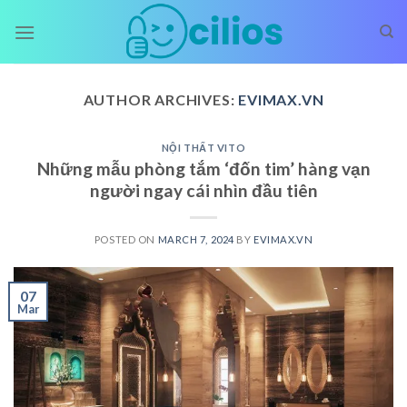
Skip
to
content
AUTHOR ARCHIVES:
EVIMAX.VN
NỘI THẤT VITO
Những mẫu phòng tắm ‘đốn tim’ hàng vạn
người ngay cái nhìn đầu tiên
POSTED ON
MARCH 7, 2024
BY
EVIMAX.VN
07
Mar