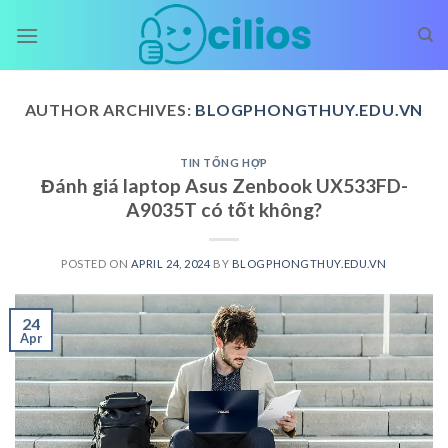
Skip
to
content
AUTHOR ARCHIVES:
BLOGPHONGTHUY.EDU.VN
TIN TỔNG HỢP
Đánh giá laptop Asus Zenbook UX533FD-
A9035T có tốt không?
POSTED ON
APRIL 24, 2024
BY
BLOGPHONGTHUY.EDU.VN
24
Apr