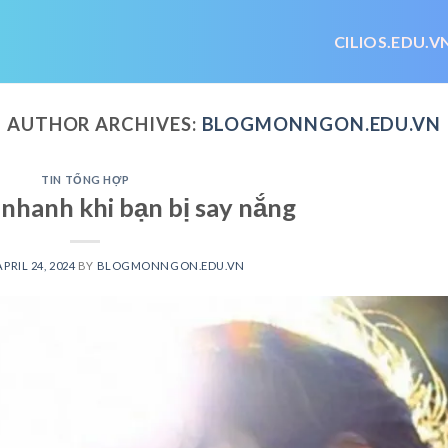
CILIOS.EDU.V
AUTHOR ARCHIVES:
BLOGMONNGON.EDU.VN
TIN TỔNG HỢP
 nhanh khi bạn bị say nắng
APRIL 24, 2024
BY
BLOGMONNGON.EDU.VN