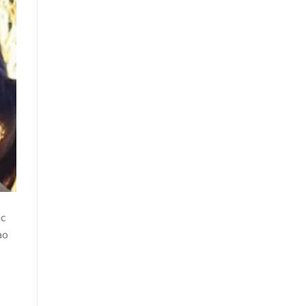
ác
ao