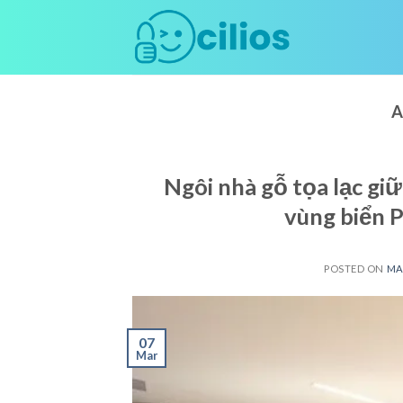
Skip
to
content
A
Ngôi nhà gỗ tọa lạc gi
vùng biển 
POSTED ON
MA
07
Mar