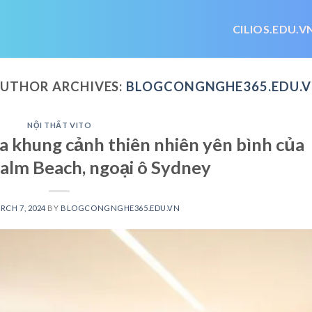
CILIOS.EDU.V
UTHOR ARCHIVES:
BLOGCONGNGHE365.EDU.
NỘI THẤT VITO
ữa khung cảnh thiên nhiên yên bình của
Palm Beach, ngoại ô Sydney
RCH 7, 2024
BY
BLOGCONGNGHE365.EDU.VN