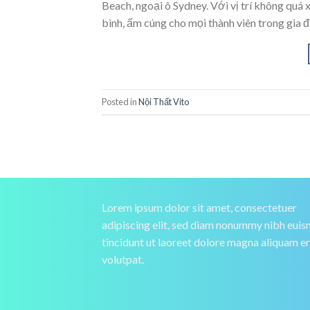
Beach, ngoại ô Sydney. Với vị trí không qu
bình, ấm cúng cho mọi thành viên trong gia đ
Posted in
Nội Thất Vito
Lorem ipsum dolor sit amet, consectetuer
adipiscing elit, sed diam nonummy nibh eui
tincidunt ut laoreet dolore magna aliquam e
volutpat.