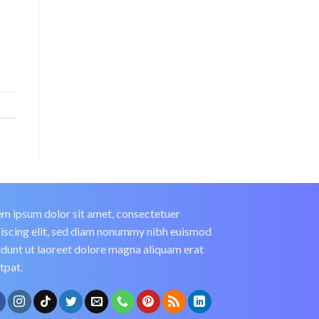
m ipsum dolor sit amet, consectetuer
iscing elit, sed diam nonummy nibh euismod
idunt ut laoreet dolore magna aliquam erat
tpat.