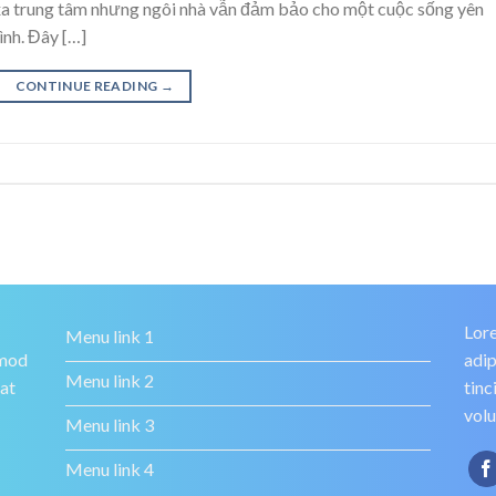
á xa trung tâm nhưng ngôi nhà vẫn đảm bảo cho một cuộc sống yên
ình. Đây […]
CONTINUE READING
→
Lore
Menu link 1
smod
adip
Menu link 2
rat
tinc
volu
Menu link 3
Menu link 4