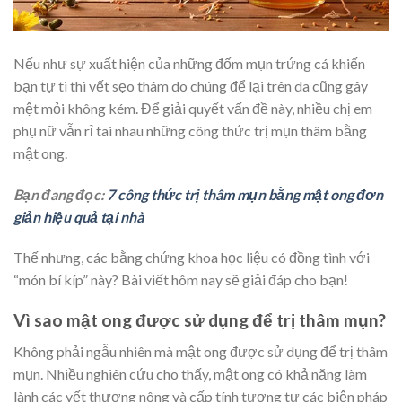
Nếu như sự xuất hiện của những đốm mụn trứng cá khiến
bạn tự ti thì vết sẹo thâm do chúng để lại trên da cũng gây
mệt mỏi không kém. Để giải quyết vấn đề này, nhiều chị em
phụ nữ vẫn rỉ tai nhau những công thức trị mụn thâm bằng
mật ong.
Bạn đang đọc:
7 công thức trị thâm mụn bằng mật ong đơn
giản hiệu quả tại nhà
Thế nhưng, các bằng chứng khoa học liệu có đồng tình với
“món bí kíp” này? Bài viết hôm nay sẽ giải đáp cho bạn!
Vì sao mật ong được sử dụng để trị thâm mụn?
Không phải ngẫu nhiên mà mật ong được sử dụng để trị thâm
mụn. Nhiều nghiên cứu cho thấy, mật ong có khả năng làm
lành các vết thương nông và cấp tính tương tự các biện pháp