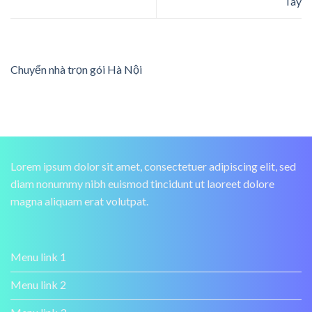
Tây
Chuyển nhà trọn gói Hà Nội
Lorem ipsum dolor sit amet, consectetuer adipiscing elit, sed
diam nonummy nibh euismod tincidunt ut laoreet dolore
magna aliquam erat volutpat.
Menu link 1
Menu link 2