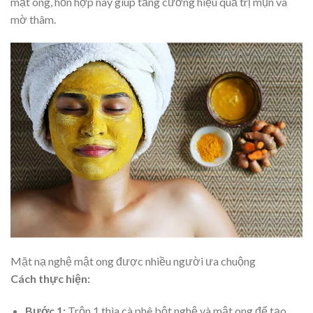
mật ong, hỗn hợp này giúp tăng cường hiệu quả trị mụn và
mờ thâm.
Mặt nạ nghệ mật ong được nhiều người ưa chuộng
Cách thực hiện:
Bước 1:
Trộn 1 thìa cà phê bột nghệ và mật ong để tạo