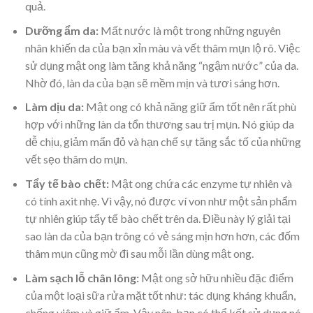
quả.
Dưỡng ẩm da:
Mất nước là một trong những nguyên
nhân khiến da của bạn xỉn màu và vết thâm mụn lộ rõ. Việc
sử dụng mật ong làm tăng khả năng “ngậm nước” của da.
Nhờ đó, làn da của bạn sẽ mềm mịn và tươi sáng hơn.
Làm dịu da:
Mật ong có khả năng giữ ẩm tốt nên rất phù
hợp với những làn da tổn thương sau trị mụn. Nó giúp da
dễ chịu, giảm mẩn đỏ và hạn chế sự tăng sắc tố của những
vết sẹo thâm do mụn.
Tẩy tế bào chết:
Mật ong chứa các enzyme tự nhiên và
có tính axit nhẹ. Vì vậy, nó được ví von như một sản phẩm
tự nhiên giúp tẩy tế bào chết trên da. Điều này lý giải tại
sao làn da của bạn trông có vẻ sáng mịn hơn hơn, các đốm
thâm mụn cũng mờ đi sau mỗi lần dùng mật ong.
Làm sạch lỗ chân lông:
Mật ong sở hữu nhiều đặc điểm
của một loại sữa rửa mặt tốt như: tác dụng kháng khuẩn,
chống viêm và giữ ẩm. Vậy nên, bạn có thể kết sử dụng nó