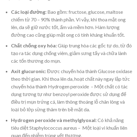
Các loại đường:
Bao gồm: fructose, glucose, maltose
chiếm từ 70 – 90% thành phần. Vì vậy, khi thoa mật ong
lên, da sẽ giữ nước tốt, ẩm và mềm hơn. Hàm lượng
đường cao cũng giúp mật ong có tính kháng khuẩn tốt.
Chất chống oxy hóa:
Giúp trung hòa các gốc tự do, từ đó
tạo ra tác dụng chống viêm, giảm sưng tấy và chữa lành
các tổn thương do mụn.
Axit glucuronic:
Được chuyển hóa thành Glucose oxidase
theo thời gian. Khi thoa lên da, hoạt chất này ngay lập tức
chuyển hóa thành Hydrogen peroxide – Một chất có tác
dụng tương tự như benzoyl peroxide được sử dụng để
điều trị mụn trứng cá, làm thông thoáng lỗ chân lông và
loại bỏ lớp sừng thâm trên bề mặt da.
Hydrogen peroxide và methylglyoxal:
Có khả năng
tiêu diệt Staphylococcus aureus – Một loại vi khuẩn liên
quan đến nhiễm trùng vết thương.