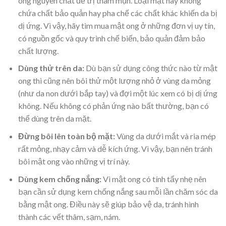
ong nguyên chất để trị thâm mụn. Loại mật này không
chứa chất bảo quản hay pha chế các chất khác khiến da bị
dị ứng. Vì vậy, hãy tìm mua mật ong ở những đơn vị uy tín,
có nguồn gốc và quy trình chế biến, bảo quản đảm bảo
chất lượng.
Dùng thử trên da:
Dù bạn sử dụng công thức nào từ mật
ong thì cũng nên bôi thử một lượng nhỏ ở vùng da mỏng
(như da non dưới bắp tay) và đợi một lúc xem có bị dị ứng
không. Nếu không có phản ứng nào bất thường, bạn có
thể dùng trên da mặt.
Đừng bôi lên toàn bộ mặt:
Vùng da dưới mắt và ria mép
rất mỏng, nhạy cảm và dễ kích ứng. Vì vậy, bạn nên tránh
bôi mật ong vào những vị trí này.
Dùng kem chống nắng:
Vì mật ong có tính tẩy nhẹ nên
bạn cần sử dụng kem chống nắng sau mỗi lần chăm sóc da
bằng mật ong. Điều này sẽ giúp bảo vệ da, tránh hình
thành các vết thâm, sạm, nám.