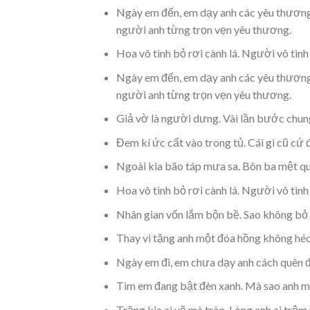
Ngày em đến, em dạy anh các yêu thương
người anh từng trọn vẹn yêu thương.
Hoa vô tình bỏ rơi cành lá. Người vô tình
Ngày em đến, em dạy anh các yêu thương
người anh từng trọn vẹn yêu thương.
Giả vờ là người dưng. Vài lần bước chung
Đem kí ức cất vào trong tủ. Cái gì cũ cứ 
Ngoài kia bão táp mưa sa. Bôn ba mệt qu
Hoa vô tình bỏ rơi cành lá. Người vô tình
Nhân gian vốn lắm bộn bề. Sao không bỏ h
Thay vì tặng anh một đóa hồng không héo
Ngày em đi, em chưa dạy anh cách quên đ
Tim em đang bật đèn xanh. Mà sao anh mã
Trăng kia ai vẽ mà tròn. Lòng anh ai trộ