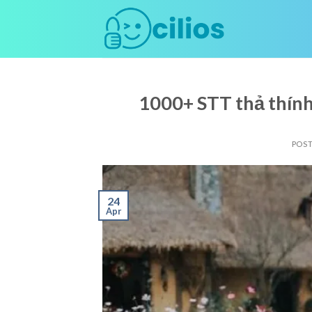
Skip
to
content
1000+ STT thả thính
POS
24
Apr