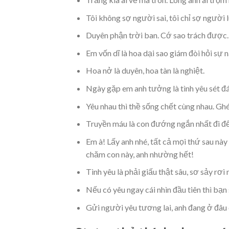
Tôi không sợ người sai, tôi chỉ sợ người l
Duyên phận trời ban. Cớ sao trách được.
Em vốn dĩ là hoa dại sao giám đòi hỏi sự n
Hoa nở là duyên, hoa tàn là nghiệt.
Ngày gặp em anh tưởng là tình yêu sét đán
Yêu nhau thì thề sống chết cùng nhau. Ghé
Truyền máu là con đướng ngắn nhất đi đế
Em à! Lấy anh nhé, tất cả mọi thứ sau nà
chăm con này, anh nhường hết!
Tình yêu là phải giấu thật sâu, sơ sảy rơi 
Nếu có yêu ngay cái nhìn đầu tiên thì bạn 
Gửi người yêu tương lai, anh đang ở đâu