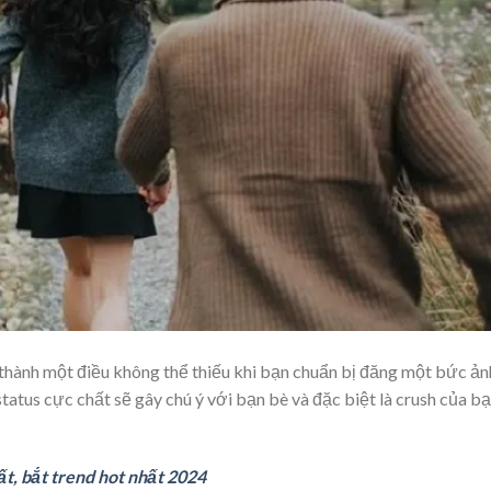
rở thành một điều không thể thiếu khi bạn chuẩn bị đăng một bức ản
tatus cực chất sẽ gây chú ý với bạn bè và đặc biệt là crush của b
t, bắt trend hot nhất 2024