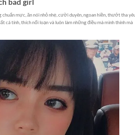
h bad girl
g chuẩn mực, ăn nói nhỏ nhẹ, cười duyên, ngoan hiền, thướt tha yê
rất cá tính, thích nổi loạn và luôn làm những điều mà mình thính mà