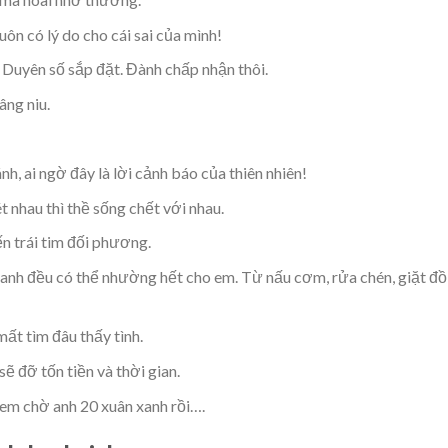
uôn có lý do cho cái sai của mình!
 Duyên số sắp đặt. Đành chấp nhận thôi.
âng niu.
h, ai ngờ đây là lời cảnh báo của thiên nhiên!
t nhau thì thề sống chết với nhau.
n trái tim đối phương.
y anh đều có thể nhường hết cho em. Từ nấu cơm, rửa chén, giặt đồ
mất tìm đâu thấy tình.
sẽ đỡ tốn tiền và thời gian.
 em chờ anh 20 xuân xanh rồi….