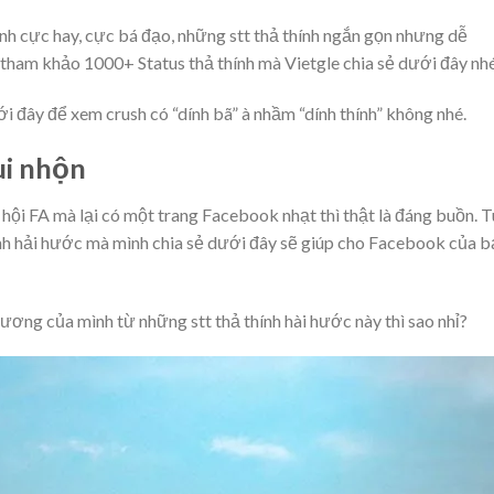
nh cực hay, cực bá đạo, những stt thả thính ngắn gọn nhưng dễ
tham khảo 1000+ Status thả thính mà Vietgle chia sẻ dưới đây nhé
i đây để xem crush có “dính bã” à nhầm “dính thính” không nhé.
ui nhộn
 hội FA mà lại có một trang Facebook nhạt thì thật là đáng buồn. 
ính hải hước mà mình chia sẻ dưới đây sẽ giúp cho Facebook của b
ương của mình từ những stt thả thính hài hước này thì sao nhỉ?